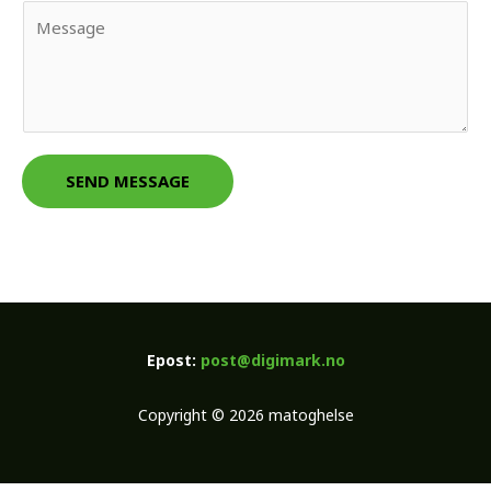
Y
i
m
o
l
e
u
*
*
r
M
e
s
SEND MESSAGE
s
a
g
e
*
Epost:
post@digimark.no
Copyright © 2026 matoghelse