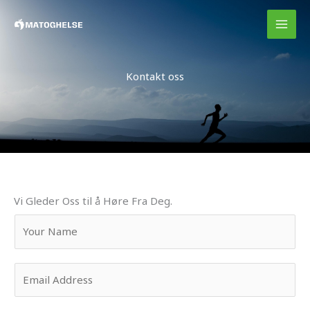
Skip
to
content
Kontakt oss
Vi Gleder Oss til å Høre Fra Deg.
Y
o
u
E
r
m
N
a
a