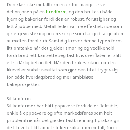
Den klassiske metallformen er for mange selve
definisjonen på en
brødform
, og den brukes i både
hjem og bakerier fordi den er robust, forutsigbar og
lett å jobbe med. Metall leder varme effektivt, noe som
gir en jevn steking og en skorpe som får god farge uten
at midten forblir rå. Samtidig krever denne typen form
litt omtanke når det gjelder smøring og vedlikehold,
fordi brød lett kan sette seg fast hvis overflaten er slitt
eller dårlig behandlet. Når den brukes riktig, gir den
likevel et stabilt resultat som gjør den til et trygt valg
for både hverdagsbrød og mer ambisiøse
bakeprosjekter.
Silikonform
Silikonformer har blitt populære fordi de er fleksible,
enkle å oppbevare og ofte markedsføres som helt
problemfrie når det gjelder fastbrenning. I praksis gir
de likevel et litt annet stekeresultat enn metall, fordi