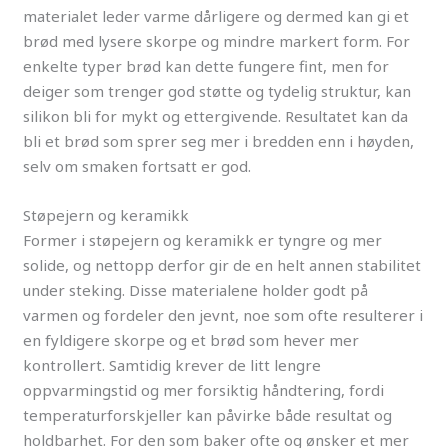
materialet leder varme dårligere og dermed kan gi et
brød med lysere skorpe og mindre markert form. For
enkelte typer brød kan dette fungere fint, men for
deiger som trenger god støtte og tydelig struktur, kan
silikon bli for mykt og ettergivende. Resultatet kan da
bli et brød som sprer seg mer i bredden enn i høyden,
selv om smaken fortsatt er god.
Støpejern og keramikk
Former i støpejern og keramikk er tyngre og mer
solide, og nettopp derfor gir de en helt annen stabilitet
under steking. Disse materialene holder godt på
varmen og fordeler den jevnt, noe som ofte resulterer i
en fyldigere skorpe og et brød som hever mer
kontrollert. Samtidig krever de litt lengre
oppvarmingstid og mer forsiktig håndtering, fordi
temperaturforskjeller kan påvirke både resultat og
holdbarhet. For den som baker ofte og ønsker et mer