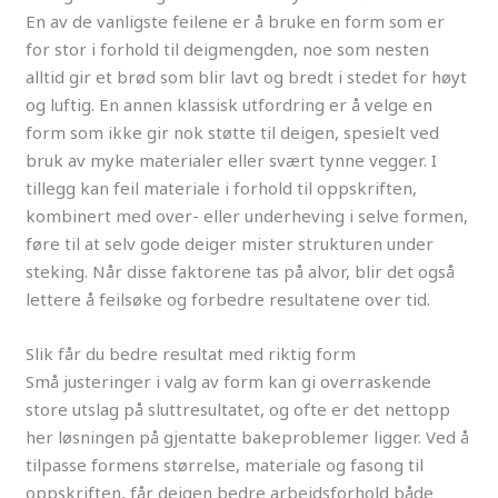
En av de vanligste feilene er å bruke en form som er
for stor i forhold til deigmengden, noe som nesten
alltid gir et brød som blir lavt og bredt i stedet for høyt
og luftig. En annen klassisk utfordring er å velge en
form som ikke gir nok støtte til deigen, spesielt ved
bruk av myke materialer eller svært tynne vegger. I
tillegg kan feil materiale i forhold til oppskriften,
kombinert med over- eller underheving i selve formen,
føre til at selv gode deiger mister strukturen under
steking. Når disse faktorene tas på alvor, blir det også
lettere å feilsøke og forbedre resultatene over tid.
Slik får du bedre resultat med riktig form
Små justeringer i valg av form kan gi overraskende
store utslag på sluttresultatet, og ofte er det nettopp
her løsningen på gjentatte bakeproblemer ligger. Ved å
tilpasse formens størrelse, materiale og fasong til
oppskriften, får deigen bedre arbeidsforhold både