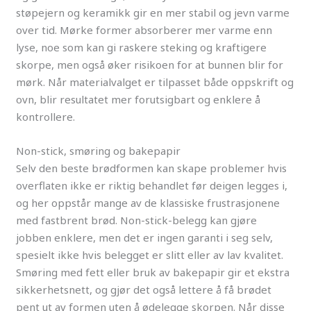
støpejern og keramikk gir en mer stabil og jevn varme
over tid. Mørke former absorberer mer varme enn
lyse, noe som kan gi raskere steking og kraftigere
skorpe, men også øker risikoen for at bunnen blir for
mørk. Når materialvalget er tilpasset både oppskrift og
ovn, blir resultatet mer forutsigbart og enklere å
kontrollere.
Non-stick, smøring og bakepapir
Selv den beste brødformen kan skape problemer hvis
overflaten ikke er riktig behandlet før deigen legges i,
og her oppstår mange av de klassiske frustrasjonene
med fastbrent brød. Non-stick-belegg kan gjøre
jobben enklere, men det er ingen garanti i seg selv,
spesielt ikke hvis belegget er slitt eller av lav kvalitet.
Smøring med fett eller bruk av bakepapir gir et ekstra
sikkerhetsnett, og gjør det også lettere å få brødet
pent ut av formen uten å ødelegge skorpen. Når disse