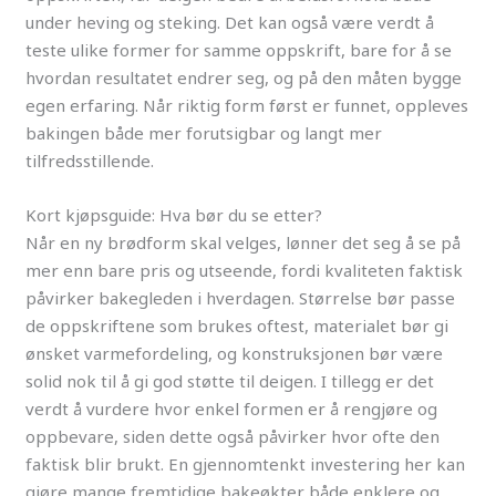
under heving og steking. Det kan også være verdt å
teste ulike former for samme oppskrift, bare for å se
hvordan resultatet endrer seg, og på den måten bygge
egen erfaring. Når riktig form først er funnet, oppleves
bakingen både mer forutsigbar og langt mer
tilfredsstillende.
Kort kjøpsguide: Hva bør du se etter?
Når en ny brødform skal velges, lønner det seg å se på
mer enn bare pris og utseende, fordi kvaliteten faktisk
påvirker bakegleden i hverdagen. Størrelse bør passe
de oppskriftene som brukes oftest, materialet bør gi
ønsket varmefordeling, og konstruksjonen bør være
solid nok til å gi god støtte til deigen. I tillegg er det
verdt å vurdere hvor enkel formen er å rengjøre og
oppbevare, siden dette også påvirker hvor ofte den
faktisk blir brukt. En gjennomtenkt investering her kan
gjøre mange fremtidige bakeøkter både enklere og