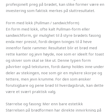
profesjonelt preg på brødet, kan slike former være en
investering som faktisk merkes på sluttresultatet.
Form med lokk (Pullman / sandwichform)
En form med lokk, ofte kalt Pullman-form eller
sandwichform, gir mulighet til å styre brødets fasong
enda mer presist, fordi deigen tvinges til å heve
innenfor faste rammer. Resultatet blir et brød med
rette kanter og jevn høyde, noe som er ideelt for toast
og skiver som skal se like ut. Denne typen form
påvirker også teksturen, fordi damp holdes inne under
deler av stekingen, noe som gir en mykere skorpe og
tettere, men jevn krumme. For den som ønsker
forutsigbare og pene brød til hverdagsbruk, kan dette
være et svært praktisk valg.
Størrelse og fasong: Mer enn bare estetikk
Størrelsen på brødformen har direkte innvirkning på