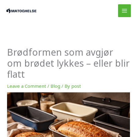
Skip
to
content
Brødformen som avgjør
om brødet lykkes – eller blir
flatt
Leave a Comment
/
Blog
/ By
post